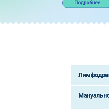
Подробнее
Лимфодре
Тел: +7(918)300-33-01
Мануально