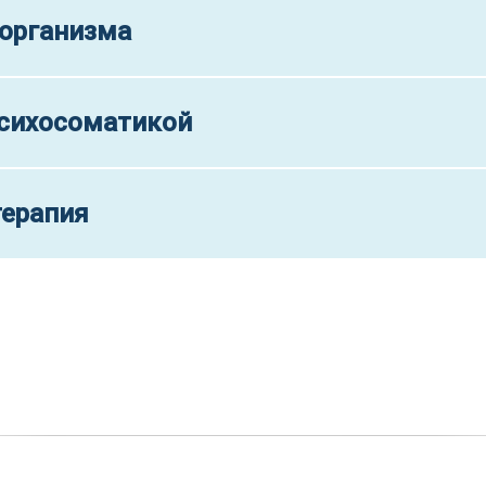
организма
психосоматикой
ерапия