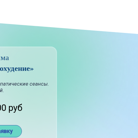
мма
охудение»
патические сеансы.
й.
00 руб
аявку